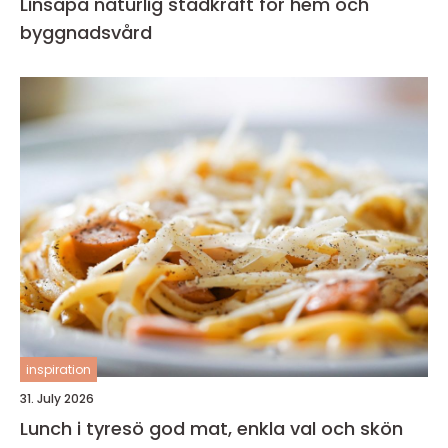
Linsåpa naturlig städkraft för hem och
byggnadsvård
inspiration
31. July 2026
Lunch i tyresö god mat, enkla val och skön