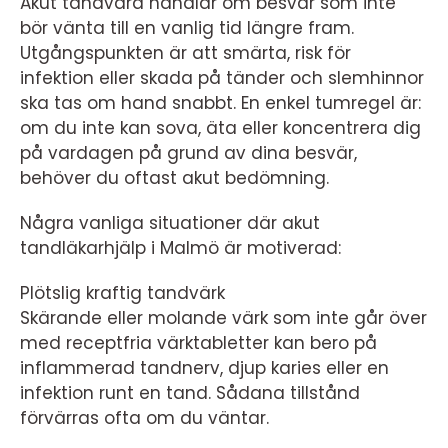
Akut tandvård handlar om besvär som inte
bör vänta till en vanlig tid längre fram.
Utgångspunkten är att smärta, risk för
infektion eller skada på tänder och slemhinnor
ska tas om hand snabbt. En enkel tumregel är:
om du inte kan sova, äta eller koncentrera dig
på vardagen på grund av dina besvär,
behöver du oftast akut bedömning.
Några vanliga situationer där akut
tandläkarhjälp i Malmö är motiverad:
Plötslig kraftig tandvärk
Skärande eller molande värk som inte går över
med receptfria värktabletter kan bero på
inflammerad tandnerv, djup karies eller en
infektion runt en tand. Sådana tillstånd
förvärras ofta om du väntar.