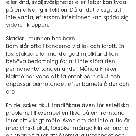
eller kind, sväljsvårigheter eller feber kan tyda
på en allvarlig infektion. Då är det viktigt att
inte vänta, eftersom infektionen kan sprida sig
vidare i kroppen.
Skador i munnen hos barn
Barn slår ofta i tänderna vid lek och idrott. En
lös, stukad eller mörkfärgad mjölktand kan
behöva bedömning för att inte störa den
permanenta tanden under. Många kliniker i
Malmö har vana att ta emot barn akut och
anpassar bemötandet efter barnets ålder och
oro.
En del söker akut tandläkare även för estetiska
problem, till exempel en flisa på en framtand
inför ett viktigt möte. Även om det inte alltid är
medicinskt akut, försöker många kliniker ordna
en snabb tid för att återställa utseendet och