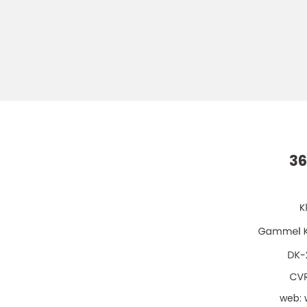
36
web: