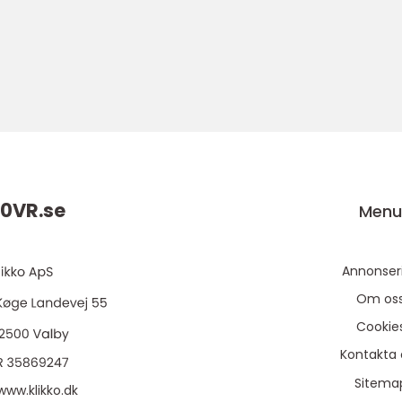
0VR.
se
Men
Annonser
Om os
Cookie
Kontakta 
Sitema
www.klikko.dk