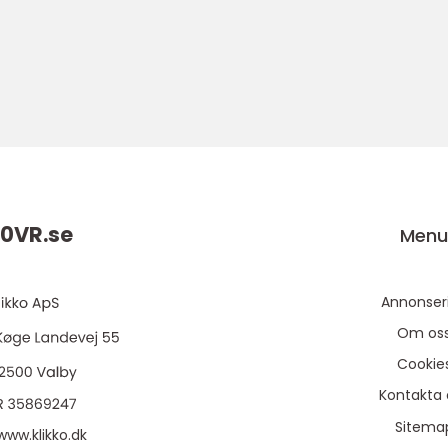
0VR.
se
Men
Annonser
Om os
Cookie
Kontakta 
Sitema
www.klikko.dk