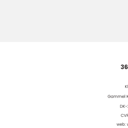
36
web: