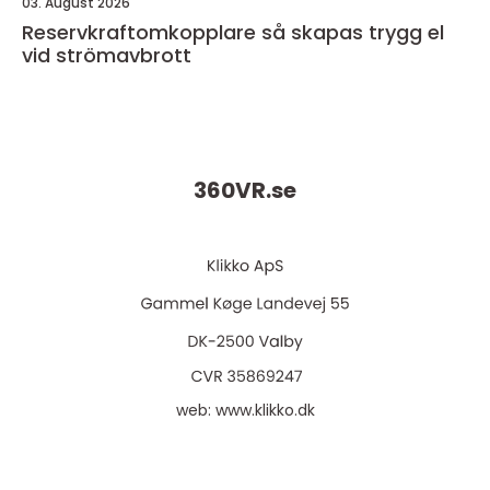
03. August 2026
Reservkraftomkopplare så skapas trygg el
vid strömavbrott
360VR.
se
web:
www.klikko.dk