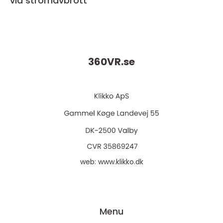
vid strömavbrott
360VR.
se
web:
www.klikko.dk
Menu