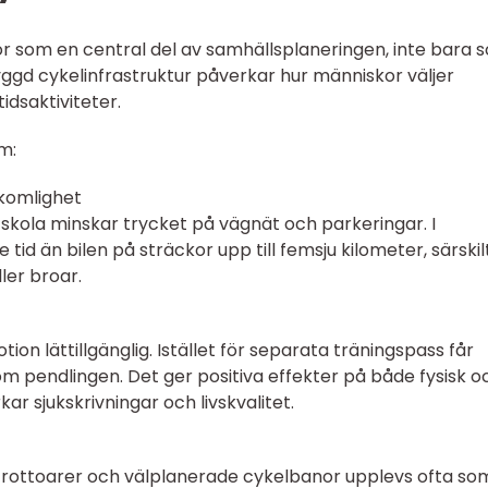
r som en central del av samhällsplaneringen, inte bara 
byggd cykelinfrastruktur påverkar hur människor väljer
idsaktiviteter.
m:
komlighet
ch skola minskar trycket på vägnät och parkeringar. I
 tid än bilen på sträckor upp till femsju kilometer, särskil
ler broar.
on lättillgänglig. Istället för separata träningspass får
 pendlingen. Det ger positiva effekter på både fysisk o
rkar sjukskrivningar och livskvalitet.
 trottoarer och välplanerade cykelbanor upplevs ofta so