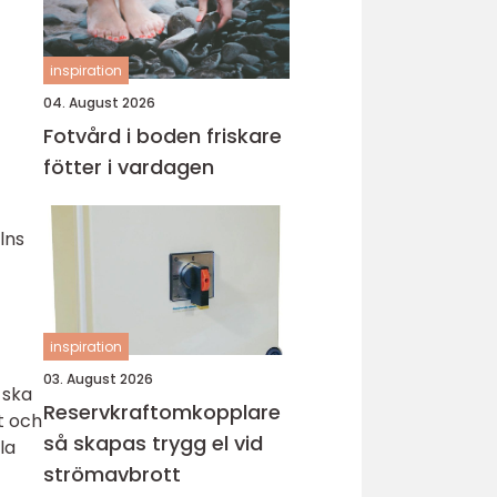
inspiration
04. August 2026
Fotvård i boden friskare
fötter i vardagen
lns
inspiration
03. August 2026
 ska
Reservkraftomkopplare
t och
så skapas trygg el vid
la
strömavbrott