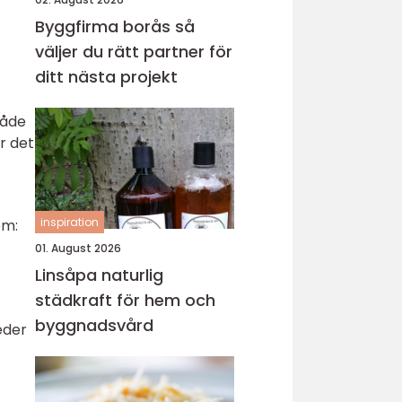
Byggfirma borås så
väljer du rätt partner för
ditt nästa projekt
både
r det
inspiration
om:
01. August 2026
Linsåpa naturlig
städkraft för hem och
byggnadsvård
leder