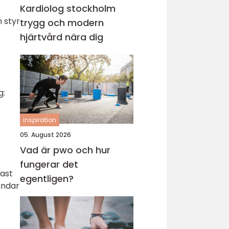
Kardiolog stockholm
 styr
trygg och modern
hjärtvård nära dig
g:
inspiration
05. August 2026
Vad är pwo och hur
fungerar det
tast
egentligen?
andar