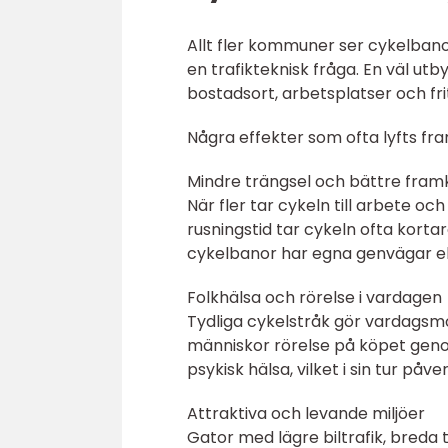
Allt fler kommuner ser cykelbano
en trafikteknisk fråga. En väl ut
bostadsort, arbetsplatser och frit
Några effekter som ofta lyfts fra
Mindre trängsel och bättre fram
När fler tar cykeln till arbete o
rusningstid tar cykeln ofta kortare
cykelbanor har egna genvägar el
Folkhälsa och rörelse i vardagen
Tydliga cykelstråk gör vardagsmoti
människor rörelse på köpet genom
psykisk hälsa, vilket i sin tur påve
Attraktiva och levande miljöer
Gator med lägre biltrafik, breda