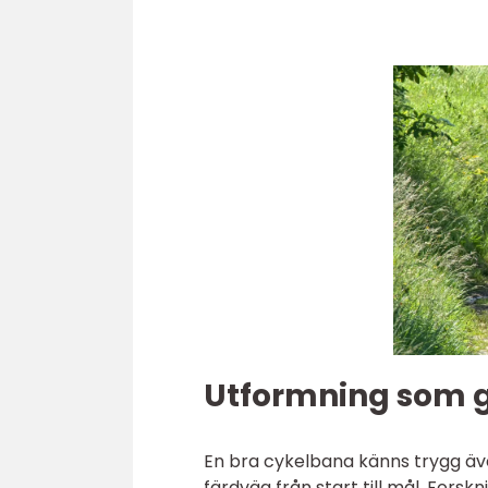
Utformning som gö
En bra cykelbana känns trygg äve
färdväg från start till mål. Forsk