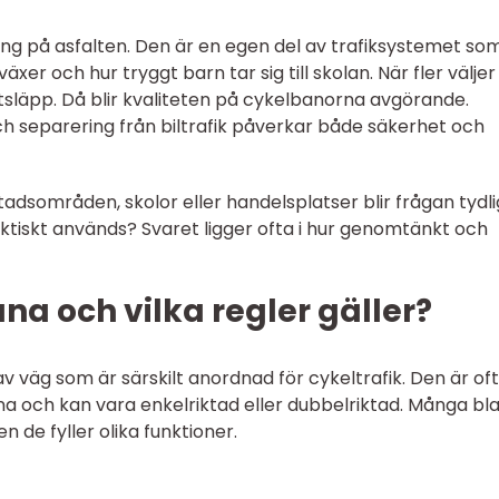
g på asfalten. Den är en egen del av trafiksystemet som
äxer och hur tryggt barn tar sig till skolan. När fler väljer
utsläpp. Då blir kvaliteten på cykelbanorna avgörande.
h separering från biltrafik påverkar både säkerhet och
sområden, skolor eller handelsplatser blir frågan tydli
aktiskt används? Svaret ligger ofta i hur genomtänkt och
na och vilka regler gäller?
av väg som är särskilt anordnad för cykeltrafik. Den är of
 och kan vara enkelriktad eller dubbelriktad. Många bl
 de fyller olika funktioner.