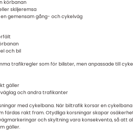
från körbanan
ller skiljeremsa
på en gemensam gång- och cykelväg
örfält
körbanan
el och bil
amma trafikregler som för bilister, men anpassade till cyke
kt gäller
 väglag och andra trafikanter
korsningar med cykelbana. När biltrafik korsar en cykelbana
som färdas rakt fram. Otydliga korsningar skapar osäkerhe
vägmarkeringar och skyltning vara konsekventa, så att al
m gäller.