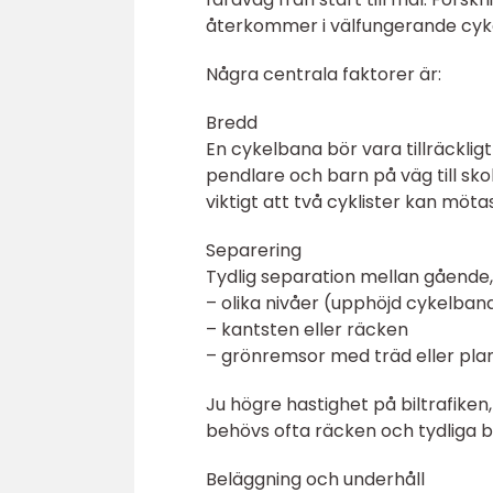
återkommer i välfungerande cyke
Några centrala faktorer är:
Bredd
En cykelbana bör vara tillräcklig
pendlare och barn på väg till sko
viktigt att två cyklister kan möta
Separering
Tydlig separation mellan gående, 
– olika nivåer (upphöjd cykelban
– kantsten eller räcken
– grönremsor med träd eller pla
Ju högre hastighet på biltrafiken,
behövs ofta räcken och tydliga ba
Beläggning och underhåll