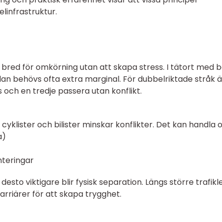
linfrastruktur.
t bred för omkörning utan att skapa stress. I tätort med 
lan behövs ofta extra marginal. För dubbelriktade stråk ä
s och en tredje passera utan konflikt.
cyklister och bilister minskar konflikter. Det kan handla 
a)
nteringar
 desto viktigare blir fysisk separation. Längs större trafik
rriärer för att skapa trygghet.