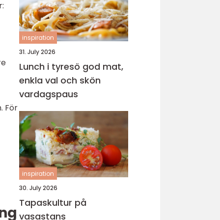
r:
inspiration
31. July 2026
re
Lunch i tyresö god mat,
enkla val och skön
vardagspaus
. För
inspiration
30. July 2026
Tapaskultur på
ing
vasastans