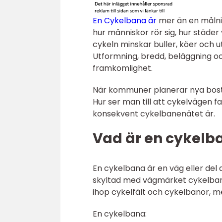
En Cykelbana är
mer än en målnin
hur människor rör sig, hur städer v
cykeln minskar buller, köer och 
Utformning, bredd, beläggning oc
framkomlighet.
När kommuner planerar nya bostad
Hur ser man till att cykelvägen f
konsekvent cykelbanenätet är.
Vad är en cykelba
En cykelbana är en väg eller del 
skyltad med vägmärket cykelbana
ihop cykelfält och cykelbanor, men
En cykelbana: