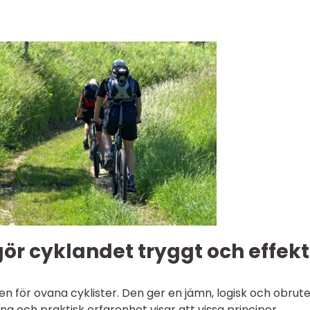
r cyklandet tryggt och effekt
n för ovana cyklister. Den ger en jämn, logisk och obrut
ning och praktisk erfarenhet visar att vissa principer