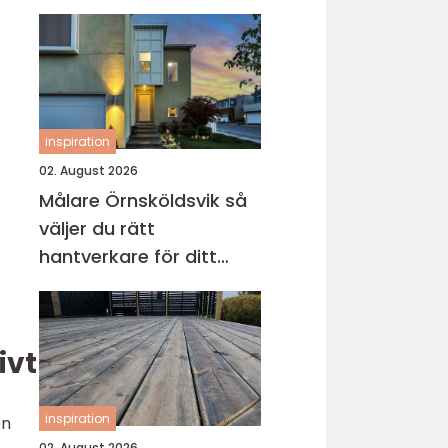
inspiration
02. August 2026
Målare Örnsköldsvik så
väljer du rätt
hantverkare för ditt
projekt
ivt
inspiration
en
02. August 2026