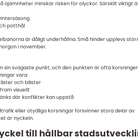
 ojämnheter minskar risken för olyckor. Särskilt viktigt ä
 vintersäsong
ch potthål
kelbanorna är dåligt underhållna. Små hinder upplevs stör
g morgon i november.
än sin svagaste punkt, och den punkten är ofta korsningen
ningar vara:
ister och bilister
fram visuellt
änks där konflikter kan uppstå
rafik eller otydliga korsningar försvinner stora delar av
et är nyckeln.
kel till hållbar stadsutveckl