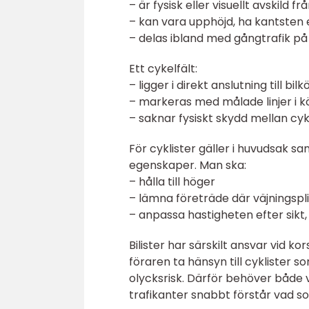
– är fysisk eller visuellt avskild 
– kan vara upphöjd, ha kantsten e
– delas ibland med gångtrafik 
Ett cykelfält:
– ligger i direkt anslutning till bilk
– markeras med målade linjer i 
– saknar fysiskt skydd mellan cyk
För cyklister gäller i huvudsak s
egenskaper. Man ska:
– hålla till höger
– lämna företräde där väjningspli
– anpassa hastigheten efter sikt,
Bilister har särskilt ansvar vid 
föraren ta hänsyn till cyklister 
olycksrisk. Därför behöver både 
trafikanter snabbt förstår vad so