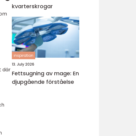
kvarterskrogar
som
inspiration
13. July 2026
t där
Fettsugning av mage: En
djupgående förståelse
ch
m