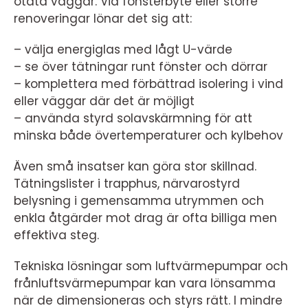
otäta väggar. Vid fönsterbyte eller större
renoveringar lönar det sig att:
– välja energiglas med lågt U-värde
– se över tätningar runt fönster och dörrar
– komplettera med förbättrad isolering i vind
eller väggar där det är möjligt
– använda styrd solavskärmning för att
minska både övertemperaturer och kylbehov
Även små insatser kan göra stor skillnad.
Tätningslister i trapphus, närvarostyrd
belysning i gemensamma utrymmen och
enkla åtgärder mot drag är ofta billiga men
effektiva steg.
Tekniska lösningar som luftvärmepumpar och
frånluftsvärmepumpar kan vara lönsamma
när de dimensioneras och styrs rätt. I mindre