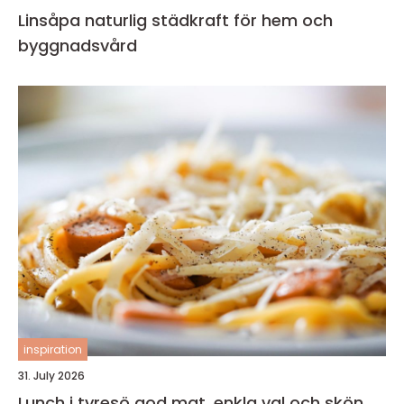
Linsåpa naturlig städkraft för hem och
byggnadsvård
inspiration
31. July 2026
Lunch i tyresö god mat, enkla val och skön