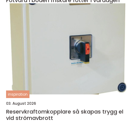
Fotvård i boden friskare fötter i vardagen
inspiration
03. August 2026
Reservkraftomkopplare så skapas trygg el
vid strömavbrott