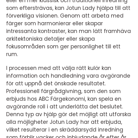
eller en mer klassisk och traditionell inredning
som eftersträvas, kan Jotun Lady hjälpa till att
förverkliga visionen. Genom att arbeta med
färger som harmonierar eller skapar
intressanta kontraster, kan man lätt framhäva
arkitektoniska detaljer eller skapa
fokusområden som ger personlighet till ett
rum.
I processen med att välja rätt kulör kan
information och handledning vara avgörande
för att uppnå det önskade resultatet.
Professionell färgrådgivning, som den som
erbjuds hos ABC Färgekonomi, kan spela en
avgörande roll i att underlätta det beslutet.
Denna typ av hjälp gör det möjligt att utforska
alla möjligheter Jotun Lady har att erbjuda,
vilket resulterar i en skräddarsydd inredning
som förblir vacker och inbjudande år efter år.