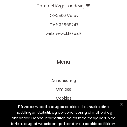
web:
www.klikko.dk
Menu
Annonsering
Om oss
Cookies
På vores website bruges cookies til at huske dine
Kontakta oss
indstillinger, statistik og personalisering af indhold og
Sitemap
annoncer. Denne information deles med tredjepart. Ved
fortsat brug af websiden godkender du cookiepolitikken.