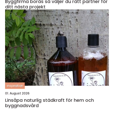
Byggfirma borås så väljer du rätt partner för
ditt nästa projekt
inspiration
01. August 2026
Linsåpa naturlig städkraft för hem och
byggnadsvård