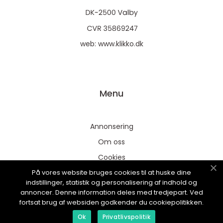
web:
www.klikko.dk
Menu
Annonsering
Om oss
Cookies
På vores website bruges cookies til at huske dine
Kontakta oss
indstillinger, statistik og personalisering af indhold og
Sitemap
annoncer. Denne information deles med tredjepart. Ved
fortsat brug af websiden godkender du cookiepolitikken.
Ok
Privatlivspolitik