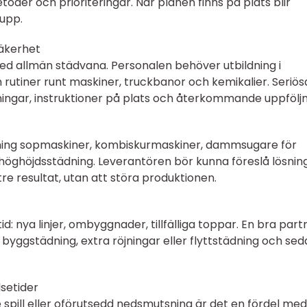
der och prioriteringar. När planen finns på plats blir
 upp.
säkerhet
 med allmän städvana. Personalen behöver utbildning i
 rutiner runt maskiner, truckbanor och kemikalier. Seriös
ngar, instruktioner på plats och återkommande uppföljn
dning sopmaskiner, kombiskurmaskiner, dammsugare för
höghöjdsstädning. Leverantören bör kunna föreslå lösnin
e resultat, utan att störa produktionen.
d: nya linjer, ombyggnader, tillfälliga toppar. En bra part
byggstädning, extra röjningar eller flyttstädning och se
lsetider
 spill eller oförutsedd nedsmutsning är det en fördel me