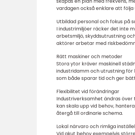
skapas en plan med frekvens, meto
vardagen också enklare att följa
Utbildad personal och fokus på 
I industrimiljöer räcker det inte
arbetsmiljö, skyddsutrustning och
aktörer arbetar med riskbedömni
Rätt maskiner och metoder
Stora ytor kräver maskinell stä
industridamm och utrustning för 
som både sparar tid och ger bättr
Flexibilitet vid förändringar
Industriverksamhet ändras över ti
kan skala upp vid behov, hantera 
återgå till ordinarie schema.
Lokal närvaro och rimliga inställe
Vid akut behov exempelvis större