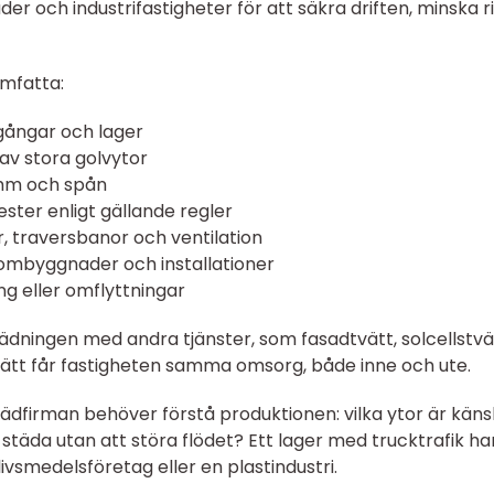
der och industrifastigheter för att säkra driften, minska r
omfatta:
gångar och lager
av stora golvytor
amm och spån
ester enligt gällande regler
r, traversbanor och ventilation
 ombyggnader och installationer
ng eller omflyttningar
ädningen med andra tjänster, som fasadtvätt, solcellstvä
sätt får fastigheten samma omsorg, både inne och ute.
tädfirman behöver förstå produktionen: vilka ytor är känsl
t städa utan att störa flödet? Ett lager med trucktrafik ha
ivsmedelsföretag eller en plastindustri.