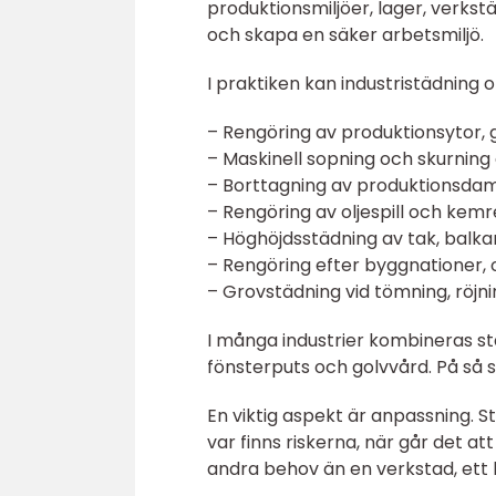
produktionsmiljöer, lager, verkstä
och skapa en säker arbetsmiljö.
I praktiken kan industristädning 
– Rengöring av produktionsytor, 
– Maskinell sopning och skurning 
– Borttagning av produktionsd
– Rengöring av oljespill och kemr
– Höghöjdsstädning av tak, balka
– Rengöring efter byggnationer,
– Grovstädning vid tömning, röjni
I många industrier kombineras st
fönsterputs och golvvård. På så 
En viktig aspekt är anpassning. S
var finns riskerna, när går det at
andra behov än en verkstad, ett l