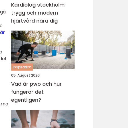
Kardiolog stockholm
nga
trygg och modern
hjärtvård nära dig
de
 är
op
del
inspiration
05. August 2026
Vad är pwo och hur
fungerar det
egentligen?
torna