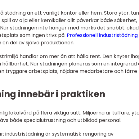
på städning än ett vanligt kontor eller hem. Stora ytor, tu
pill av olja eller kemikalier allt påverkar både säkerhet,
. När städningen inte hänger med märks det snabbt: öka
betsplats som ingen trivs på.
Professionell industristädning
n en del av själva produktionen.
trimiljö handlar om mer än att hålla rent. Den knyter ih
ch hållbarhet. När städningen planeras som en integrerad 
 en tryggare arbetsplats, nöjdare medarbetare och färre
ing innebär i praktiken
nlig lokalvård på flera viktiga sätt. Miljöerna är tuffare, y
krävs både specialutrustning och utbildad personal.
r: industristädning är systematisk rengöring av