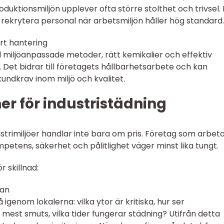
uktionsmiljön upplever ofta större stolthet och trivsel.
 rekrytera personal när arbetsmiljön håller hög standard.
art hantering
 miljöanpassade metoder, rätt kemikalier och effektiv
 Det bidrar till företagets hållbarhetsarbete och kan
kundkrav inom miljö och kvalitet.
ner för industristädning
dustrimiljöer handlar inte bara om pris. Företag som arbet
petens, säkerhet och pålitlighet väger minst lika tungt.
 skillnad:
lan
 igenom lokalerna: vilka ytor är kritiska, hur ser
 mest smuts, vilka tider fungerar städning? Utifrån detta