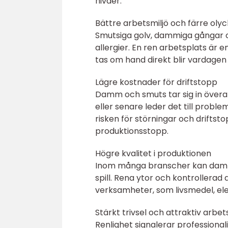
nivåer.
Bättre arbetsmiljö och färre oly
Smutsiga golv, dammiga gångar oc
allergier. En ren arbetsplats är e
tas om hand direkt blir vardagen
Lägre kostnader för driftstopp
Damm och smuts tar sig in överallt
eller senare leder det till prob
risken för störningar och drifts
produktionsstopp.
Högre kvalitet i produktionen
Inom många branscher kan damm,
spill. Rena ytor och kontrollerad
verksamheter, som livsmedel, elek
Stärkt trivsel och attraktiv arbet
Renlighet signalerar professiona