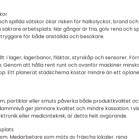
ckor
h spillda vätskor ökar risken för halkolyckor, brand och
n säkrare arbetsplats. När gångar är fria, golv rena och spi
 tryggare för både anställda och besökare.
: i lager, lagerbanor, fläktar, styrskåp och sensorer. För
lem. Genom att hålla rent runt och ovanför maskiner minsk
topp. Ett planerat städschema kostar mindre än ett oplan
 partiklar eller smuts påverka både produktkvalitet oc
 dammnivå ger jämnare kvalitet och mindre kassation. I vi
tronik eller medicinteknik, är detta helt avgörande.
splats
lism. Medarbetare som möts av fräscha lokaler, rena