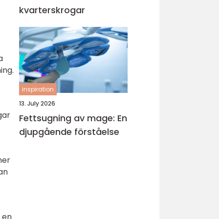
kvarterskrogar
a
ing.
inspiration
13. July 2026
gar
Fettsugning av mage: En
djupgående förståelse
ner
dan
d en