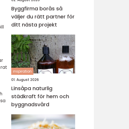
Byggfirma borås så
väljer du rätt partner för
ditt nästa projekt
ll
r
ar
erat
inspiration
01. August 2026
Linsåpa naturlig
h
städkraft för hem och
ssa
byggnadsvård