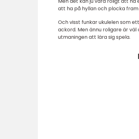
Men det kan ju vara roligt att ha
att ha på hyllan och plocka fram 
Och visst funkar ukulelen som ett
ackord. Men ännu roligare är väl o
utmaningen att lära sig spela.