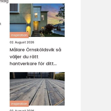
midig
h
inspiration
02. August 2026
Målare Örnsköldsvik så
väljer du rätt
hantverkare för ditt
projekt
inspiration
02. August 2026