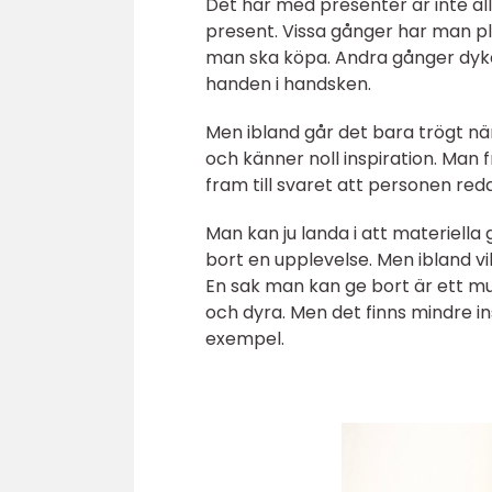
Det här med presenter är inte allt
present. Vissa gånger har man pl
man ska köpa. Andra gånger dyk
handen i handsken.
Men ibland går det bara trögt när
och känner noll inspiration. Man
fram till svaret att personen re
Man kan ju landa i att materiella g
bort en upplevelse. Men ibland 
En sak man kan ge bort är ett m
och dyra. Men det finns mindre ins
exempel.