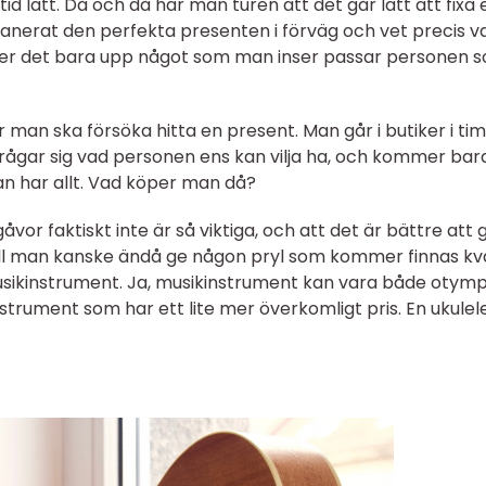
id lätt. Då och då har man turen att det går lätt att fixa 
anerat den perfekta presenten i förväg och vet precis v
er det bara upp något som man inser passar personen 
 man ska försöka hitta en present. Man går i butiker i t
 frågar sig vad personen ens kan vilja ha, och kommer bar
dan har allt. Vad köper man då?
åvor faktiskt inte är så viktiga, och att det är bättre att 
vill man kanske ändå ge någon pryl som kommer finnas kv
usikinstrument. Ja, musikinstrument kan vara både otymp
trument som har ett lite mer överkomligt pris. En ukulele, 