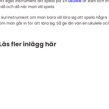
 ett eget instrument att spela på. En
ukulele
är liten och s
då och då när man vill spela.
 kul instrument om man bara vill lära sig att spela några
m man går in för att lära sig. Så ge din vän en ukulele oc
Läs fler inlägg här