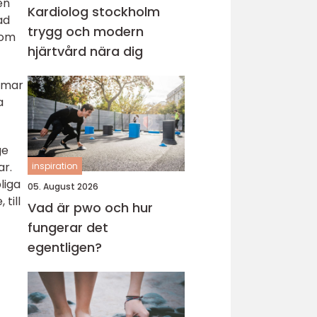
en
Kardiolog stockholm
ad
trygg och modern
som
hjärtvård nära dig
immar
a
ge
ar.
inspiration
liga
05. August 2026
till
Vad är pwo och hur
fungerar det
egentligen?