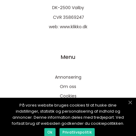
web:
www.klikko.dk
Menu
Annonsering
Om oss
Cookies
På vores website bruges cookies til at huske dine
Kontakta oss
indstillinger, statistik og personalisering af indhold og
Sitemap
annoncer. Denne information deles med tredjepart. Ved
fortsat brug af websiden godkender du cookiepolitikken.
Ok
Privatlivspolitik