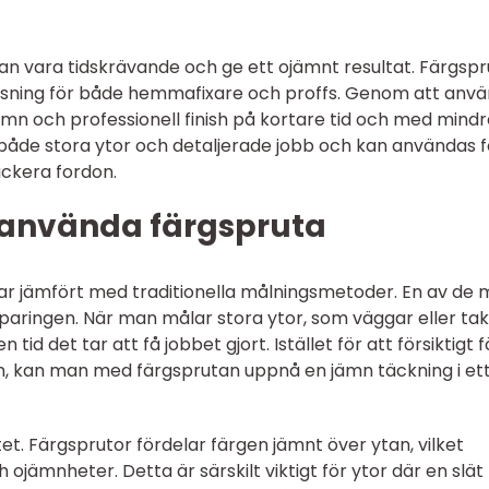
an vara tidskrävande och ge ett ojämnt resultat. Färgspr
 lösning för både hemmafixare och proffs. Genom att anv
mn och professionell finish på kortare tid och med mindr
r både stora ytor och detaljerade jobb och kan användas f
lackera fordon.
 använda färgspruta
lar jämfört med traditionella målningsmetoder. En av de 
aringen. När man målar stora ytor, som väggar eller tak
id det tar att få jobbet gjort. Istället för att försiktigt 
tan, kan man med färgsprutan uppnå en jämn täckning i et
tet. Färgsprutor fördelar färgen jämnt över ytan, vilket
ojämnheter. Detta är särskilt viktigt för ytor där en slät 