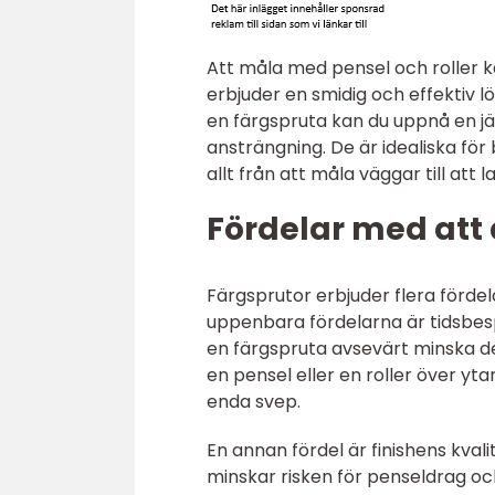
Att måla med pensel och roller k
erbjuder en smidig och effektiv
en färgspruta kan du uppnå en jä
ansträngning. De är idealiska fö
allt från att måla väggar till att 
Fördelar med att
Färgsprutor erbjuder flera förde
uppenbara fördelarna är tidsbesp
en färgspruta avsevärt minska den t
en pensel eller en roller över y
enda svep.
En annan fördel är finishens kvali
minskar risken för penseldrag och 