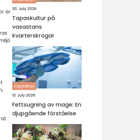
30. July 2026
ör är
Tapaskultur på
vasastans
ras
kvarterskrogar
miljö
st
inspiration
n,
13. July 2026
Fettsugning av mage: En
djupgående förståelse
rat