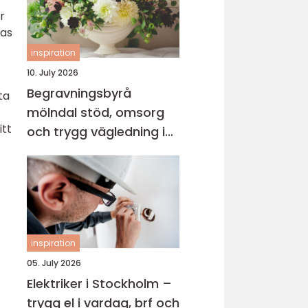
r
ras
inspiration
10. July 2026
Begravningsbyrå
ta
mölndal stöd, omsorg
itt
och trygg vägledning i
en svår tid
inspiration
05. July 2026
Elektriker i Stockholm –
trygg el i vardag, brf och