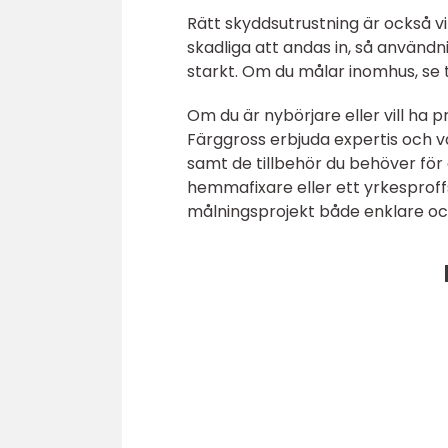
Rätt skyddsutrustning är också 
skadliga att andas in, så anvä
starkt. Om du målar inomhus, se ti
Om du är nybörjare eller vill ha p
Färggross erbjuda expertis och vä
samt de tillbehör du behöver för 
hemmafixare eller ett yrkesprof
målningsprojekt både enklare oc