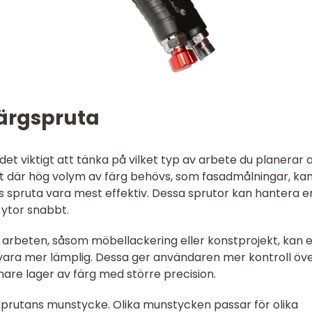
färgspruta
det viktigt att tänka på vilket typ av arbete du planerar 
ekt där hög volym av färg behövs, som fasadmålningar, ka
ss spruta vara mest effektiv. Dessa sprutor kan hantera e
 ytor snabbt.
 arbeten, såsom möbellackering eller konstprojekt, kan 
 vara mer lämplig. Dessa ger användaren mer kontroll öv
nare lager av färg med större precision.
sprutans munstycke. Olika munstycken passar för olika