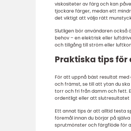
viskositeter av färg och kan påv
tjockare färger, medan ett mindre
det viktigt att välja rätt munstyc
Slutligen bör användaren också ö
behov – en elektrisk eller luftdr
och tillgång till ström eller luftk
Praktiska tips fö
För att uppnå bäst resultat med en
och främst, se till att ytan du sk
torr och fri från damm och fett. E
ordentligt eller att slutresultatet 
Ett annat tips är att alltid testa 
föremål innan du börjar på själva 
sprutmönster och färgflöde för at