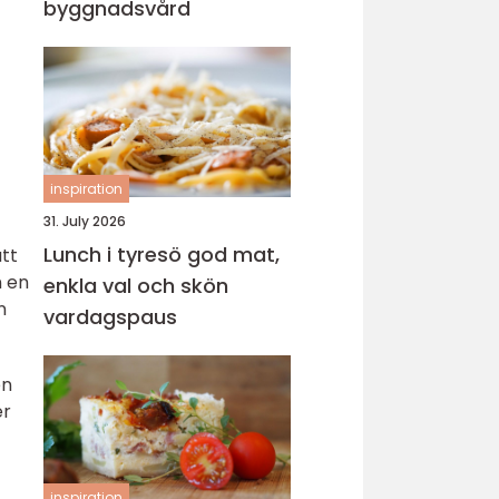
byggnadsvård
inspiration
31. July 2026
Lunch i tyresö god mat,
att
n en
enkla val och skön
n
vardagspaus
en
er
inspiration