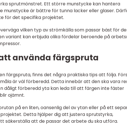
erka sprutmönstret. Ett större munstycke kan hantera
 munstycke är bättre för tunna lacker eller glaser. Därf
ke för det specifika projektet.
verväga vilken typ av strömkälla som passar bäst för de
iven variant kan erbjuda olika fördelar beroende på arbets
ompressor.
r att använda färgspruta
 färgspruta, finns det några praktiska tips att följa. För
a måla är väl förberedd. Detta innebär att den ska vara re
n dåligt förberedd yta kan leda till att färgen inte fäster
blir ojämnt.
sprutan på en liten, oansenlig del av ytan eller på ett sepa
projektet. Detta hjälper dig att justera sprutstyrka,
t säkerställa att de passar det arbete du ska utföra.