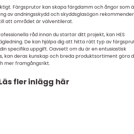
viktigt. Färgsprutor kan skapa färgdamm och ångor som ä
ndning av andningsskydd och skyddsglasögon rekommende
ll att området är välventilerat.
rofessionella råd innan du startar ditt projekt, kan HES
gledning. De kan hjälpa dig att hitta rätt typ av färgspru
din specifika uppgift. Oavsett om du är en entusiastisk
fs, kan deras kunskap och breda produktsortiment göra d
h mer framgångsrikt.
Läs fler inlägg här