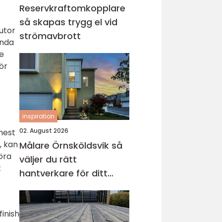
Reservkraftomkopplare
så skapas trygg el vid
utor
strömavbrott
ända
e
ör
inspiration
02. August 2026
mest
, kan
Målare Örnsköldsvik så
föra
väljer du rätt
t
hantverkare för ditt
projekt
finish