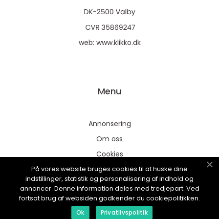
web:
www.klikko.dk
Menu
Annonsering
Om oss
Cookies
På vores website bruges cookies til at huske dine
Kontakta oss
indstillinger, statistik og personalisering af indhold og
Sitemap
annoncer. Denne information deles med tredjepart. Ved
fortsat brug af websiden godkender du cookiepolitikken.
Ok
Privatlivspolitik