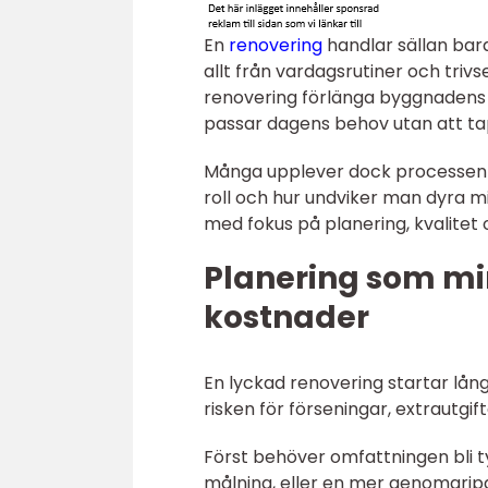
En
renovering
handlar sällan bara
allt från vardagsrutiner och trivs
renovering förlänga byggnadens 
passar dagens behov utan att tap
Många upplever dock processen so
roll och hur undviker man dyra m
med fokus på planering, kvalitet
Planering som mi
kostnader
En lyckad renovering startar lån
risken för förseningar, extrautg
Först behöver omfattningen bli t
målning, eller en mer genomgrip