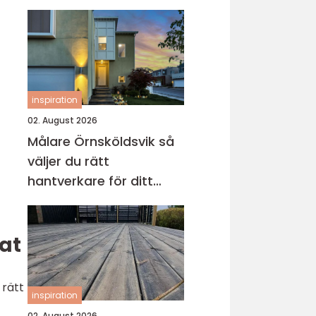
inspiration
02. August 2026
Målare Örnsköldsvik så
väljer du rätt
hantverkare för ditt
projekt
tat
 rätt
inspiration
02. August 2026