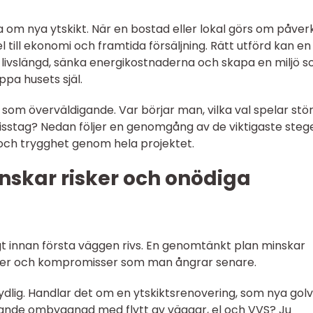
 om nya ytskikt. När en bostad eller lokal görs om påver
el till ekonomi och framtida försäljning. Rätt utförd kan en
livslängd, sänka energikostnaderna och skapa en miljö 
pa husets själ.
m överväldigande. Var börjar man, vilka val spelar stör
isstag? Nedan följer en genomgång av de viktigaste steg
 och trygghet genom hela projektet.
nskar risker och onödiga
gt innan första väggen rivs. En genomtänkt plan minskar
ifter och kompromisser som man ångrar senare.
ydlig. Handlar det om en ytskiktsrenovering, som nya gol
ande ombyggnad med flytt av väggar, el och VVS? Ju