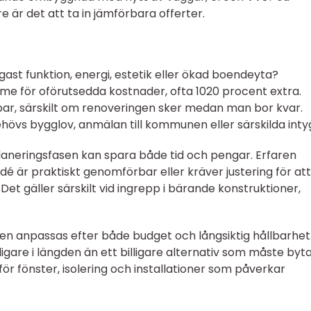
e är det att ta in jämförbara offerter.
tigast funktion, energi, estetik eller ökad boendeyta?
mme för oförutsedda kostnader, ofta 1020 procent extra.
olpar, särskilt om renoveringen sker medan man bor kvar.
övs bygglov, anmälan till kommunen eller särskilda inty
planeringsfasen kan spara både tid och pengar. Erfaren
é är praktiskt genomförbar eller kräver justering för att
Det gäller särskilt vid ingrepp i bärande konstruktioner,
len anpassas efter både budget och långsiktig hållbarhet.
illigare i längden än ett billigare alternativ som måste byt
ör fönster, isolering och installationer som påverkar