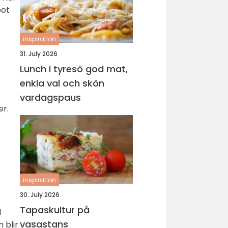
pot
inspiration
31. July 2026
Lunch i tyresö god mat,
enkla val och skön
vardagspaus
er.
inspiration
30. July 2026
Tapaskultur på
d
vasastans
 blir