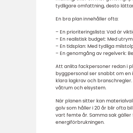
tydligare omfattning, desto lättar
En bra plan innehåller ofta:
– En prioriteringslista: Vad är vik
– En realistisk budget: Med utry
– En tidsplan: Med tydliga milst
– En genomgång av regelverk: Beh
Att anlita fackpersoner redan i 
byggpersonal ser snabbt om en id
klara lagkrav och branschregler. 
våtrum och elsystem.
När planen sitter kan materialva
golv som håller i 20 år blir ofta b
vart femte år. Samma sak gäller f
energiförbrukningen.