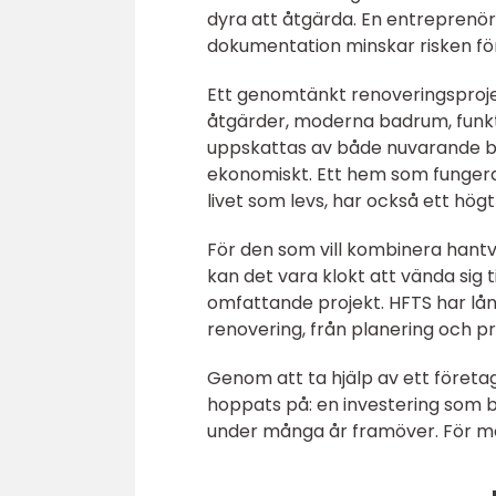
dyra att åtgärda. En entreprenör
dokumentation minskar risken fö
Ett genomtänkt renoveringsprojek
åtgärder, moderna badrum, funkti
uppskattas av både nuvarande b
ekonomiskt. Ett hem som fungerar 
livet som levs, har också ett högt
För den som vill kombinera hantv
kan det vara klokt att vända sig
omfattande projekt. HFTS har lå
renovering, från planering och proj
Genom att ta hjälp av ett företa
hoppats på: en investering som b
under många år framöver. För mer