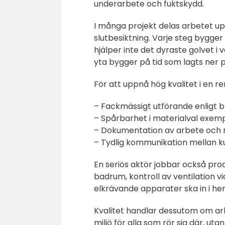
underarbete och fuktskydd.
I många projekt delas arbetet upp 
slutbesiktning. Varje steg bygger
hjälper inte det dyraste golvet i
yta bygger på tid som lagts ner p
För att uppnå hög kvalitet i en 
– Fackmässigt utförande enligt b
– Spårbarhet i materialval exemp
– Dokumentation av arbete och ma
– Tydlig kommunikation mellan k
En seriös aktör jobbar också pro
badrum, kontroll av ventilation vi
elkrävande apparater ska in i h
Kvalitet handlar dessutom om arb
miljö för alla som rör sig där, uta