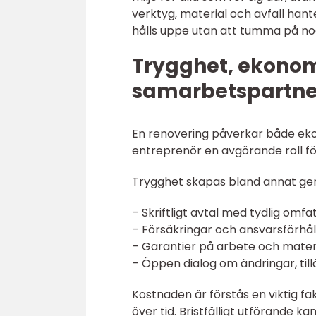
verktyg, material och avfall hant
hålls uppe utan att tumma på n
Trygghet, ekonomi
samarbetspartne
En renovering påverkar både ekon
entreprenör en avgörande roll för
Trygghet skapas bland annat g
– Skriftligt avtal med tydlig omfa
– Försäkringar och ansvarsförhå
– Garantier på arbete och mater
– Öppen dialog om ändringar, ti
Kostnaden är förstås en viktig fa
över tid. Bristfälligt utförande kan