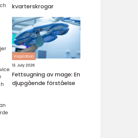
och
kvarterskrogar
jer
inspiration
13. July 2026
vice
Fettsugning av mage: En
r
djupgående förståelse
ch
man
ärde