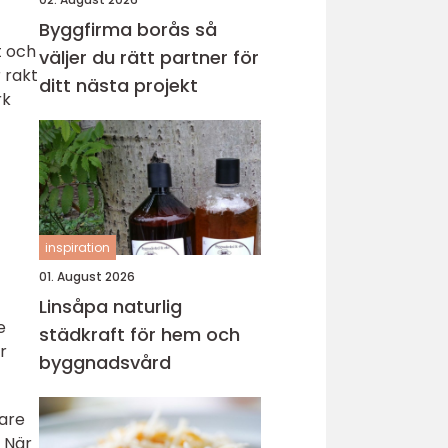
Byggfirma borås så
t och
väljer du rätt partner för
 rakt
ditt nästa projekt
rk
inspiration
01. August 2026
Linsåpa naturlig
e
städkraft för hem och
r
byggnadsvård
gare
. När