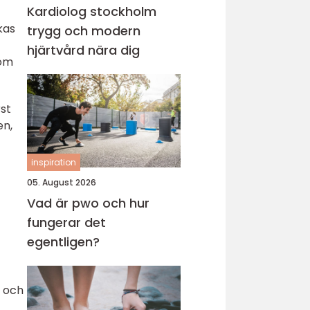
Kardiolog stockholm
kas
trygg och modern
hjärtvård nära dig
som
st
en,
inspiration
05. August 2026
Vad är pwo och hur
fungerar det
egentligen?
v och