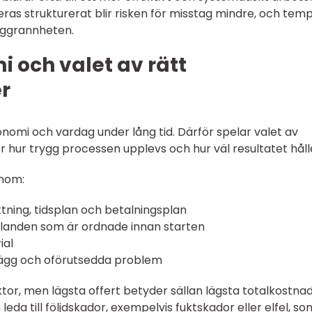
eras strukturerat blir risken för misstag mindre, och tem
oggrannheten.
 och valet av rätt
r
omi och vardag under lång tid. Därför spelar valet av
 hur trygg processen upplevs och hur väl resultatet håll
enom:
ttning, tidsplan och betalningsplan
llanden som är ordnade innan starten
ial
llägg och oförutsedda problem
ktor, men lägsta offert betyder sällan lägsta totalkostna
 leda till följdskador, exempelvis fuktskador eller elfel, som