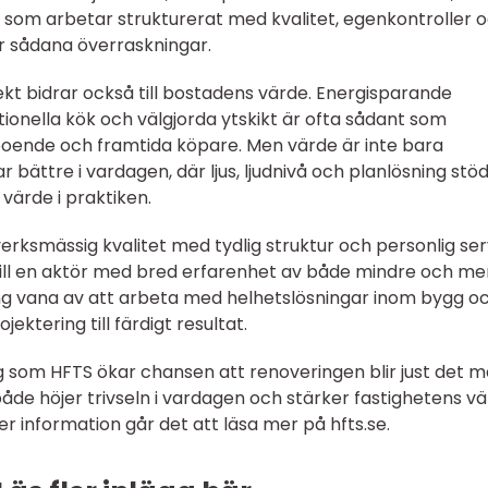
 som arbetar strukturerat med kvalitet, egenkontroller 
r sådana överraskningar.
t bidrar också till bostadens värde. Energisparande
onella kök och välgjorda ytskikt är ofta sådant som
oende och framtida köpare. Men värde är inte bara
bättre i vardagen, där ljus, ljudnivå och planlösning stöd
 värde i praktiken.
erksmässig kvalitet med tydlig struktur och personlig ser
 till en aktör med bred erfarenhet av både mindre och me
ng vana av att arbeta med helhetslösningar inom bygg o
ektering till färdigt resultat.
g som HFTS ökar chansen att renoveringen blir just det 
åde höjer trivseln i vardagen och stärker fastighetens v
 information går det att läsa mer på hfts.se.