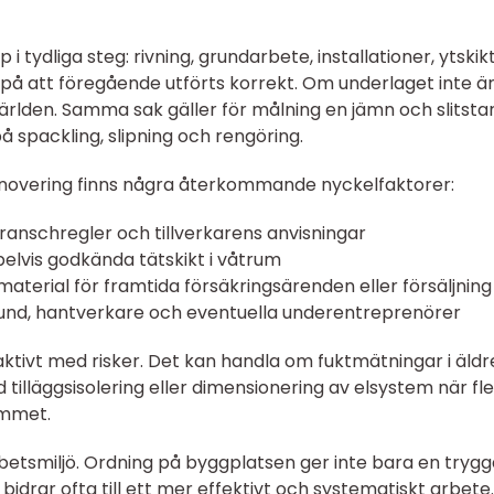
i tydliga steg: rivning, grundarbete, installationer, ytskik
 på att föregående utförts korrekt. Om underlaget inte är
 världen. Samma sak gäller för målning en jämn och slitsta
å spackling, slipning och rengöring.
renovering finns några återkommande nyckelfaktorer:
ranschregler och tillverkarens anvisningar
elvis godkända tätskikt i våtrum
terial för framtida försäkringsärenden eller försäljning
und, hantverkare och eventuella underentreprenörer
aktivt med risker. Det kan handla om fuktmätningar i äldr
d tilläggsisolering eller dimensionering av elsystem när fle
emmet.
etsmiljö. Ordning på byggplatsen ger inte bara en tryg
n bidrar ofta till ett mer effektivt och systematiskt arbete