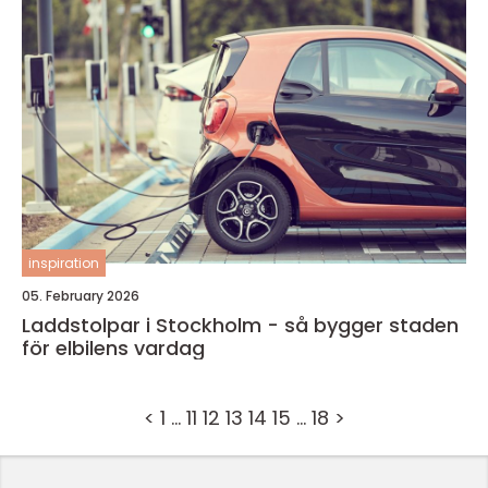
inspiration
05. February 2026
Laddstolpar i Stockholm - så bygger staden
för elbilens vardag
<
1
…
11
12
13
14
15
…
18
>