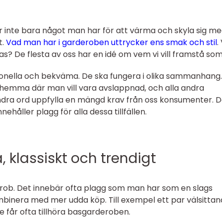
är inte bara något man har för att värma och skyla sig me
t.
Vad man har i garderoben uttrycker ens smak och stil
.
ttas? De flesta av oss har en idé om vem vi vill framstå so
ionella och bekväma. De ska fungera i olika sammanhang.
t, hemma där man vill vara avslappnad, och alla andra
ra ord uppfylla en mängd krav från oss konsumenter. D
åller plagg för alla dessa tillfällen.
, klassiskt och trendigt
ob. Det innebär ofta plagg som man har som en slags
inera med mer udda köp. Till exempel ett par välsitta
De får ofta tillhöra basgarderoben.