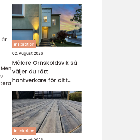
 är
inspiration
02. August 2026
Målare Örnsköldsvik så
. Men
väljer du rätt
ns
hantverkare för ditt
atera
projekt
inspiration
02. August 2026