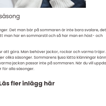
r säsong
songer. Det man bär på sommaren är inte bara svalare, det
 att man har en sommarstil och så har man en höst- och
r att göra. Man behöver jackor, rockar och varma tröjor
jer olika säsonger. Sommarens ljusa lätta klänningar kän
n varma jackan passar inte på sommaren. När du vill uppd
 för alla säsonger.
Läs fler inlägg här