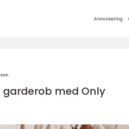
Annonsering
sson
n garderob med Only