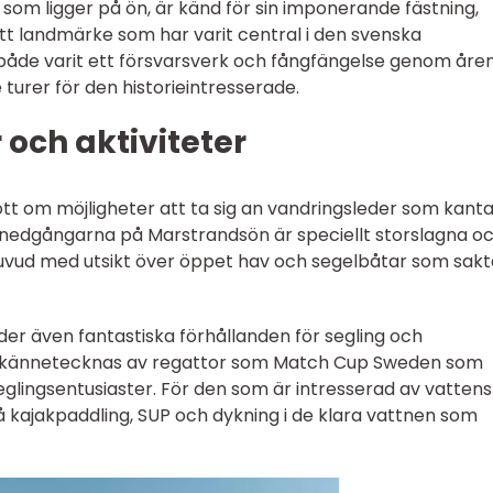
som ligger på ön, är känd för sin imponerande fästning,
ett landmärke som har varit central i den svenska
r både varit ett försvarsverk och fångfängelse genom åre
turer för den historieintresserade.
och aktiviteter
ott om möjligheter att ta sig an vandringsleder som kant
lnedgångarna på Marstrandsön är speciellt storslagna o
uvud med utsikt över öppet hav och segelbåtar som sakt
er även fantastiska förhållanden för segling och
 kännetecknas av regattor som Match Cup Sweden som
seglingsentusiaster. För den som är intresserad av vatten
å kajakpaddling, SUP och dykning i de klara vattnen som