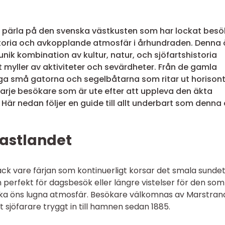
e pärla på den svenska västkusten som har lockat besö
storia och avkopplande atmosfär i århundraden. Denna 
unik kombination av kultur, natur, och sjöfartshistoria
 myller av aktiviteter och sevärdheter. Från de gamla
iga små gatorna och segelbåtarna som ritar ut horison
arje besökare som är ute efter att uppleva den äkta
är nedan följer en guide till allt underbart som denna 
fastlandet
 tack vare färjan som kontinuerligt korsar det smala sundet
 perfekt för dagsbesök eller längre vistelser för den som v
luka öns lugna atmosfär. Besökare välkomnas av Marstran
t sjöfarare tryggt in till hamnen sedan 1885.