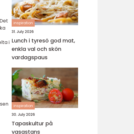
 Det
inspiration
ska
31. July 2026
Lunch i tyresö god mat,
lta i
enkla val och skön
vardagspaus
nsen
inspiration
30. July 2026
Tapaskultur på
vasastans