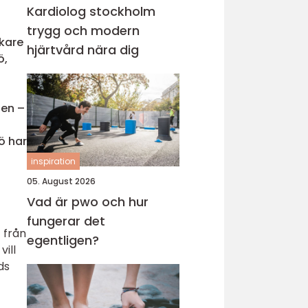
Kardiolog stockholm
trygg och modern
kare
hjärtvård nära dig
ö,
ten –
ö har
inspiration
05. August 2026
Vad är pwo och hur
fungerar det
 från
egentligen?
ill
ds