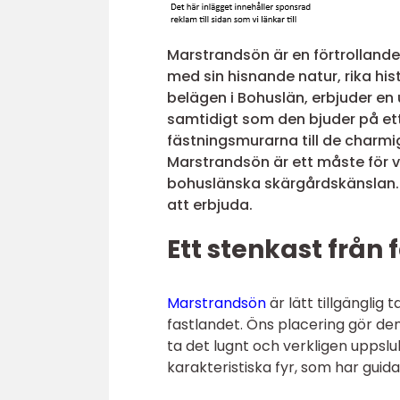
Marstrandsön är en förtrolland
med sin hisnande natur, rika hi
belägen i Bohuslän, erbjuder en 
samtidigt som den bjuder på ett
fästningsmurarna till de charm
Marstrandsön är ett måste för v
bohuslänska skärgårdskänslan. H
att erbjuda.
Ett stenkast från 
Marstrandsön
är lätt tillgänglig
fastlandet. Öns placering gör den
ta det lugnt och verkligen upps
karakteristiska fyr, som har guida