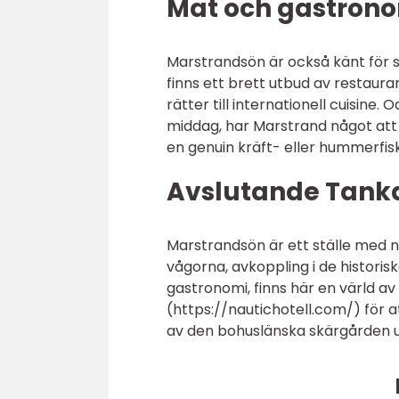
Mat och gastron
Marstrandsön är också känt för s
finns ett brett utbud av restaura
rätter till internationell cuisine
middag, har Marstrand något att e
en genuin kräft- eller hummerfis
Avslutande Tank
Marstrandsön är ett ställe med n
vågorna, avkoppling i de historisk
gastronomi, finns här en värld av
(https://nautichotell.com/) för 
av den bohuslänska skärgården u