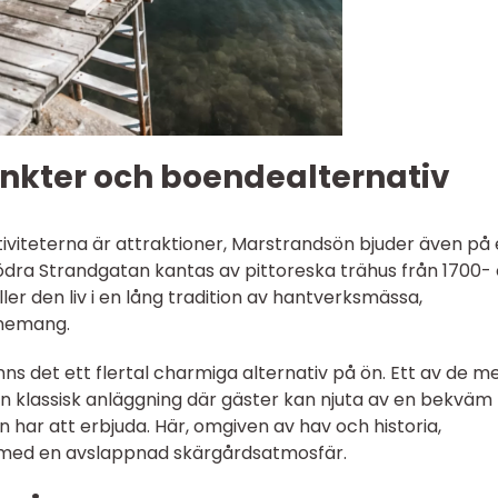
unkter och boendealternativ
iviteterna är attraktioner, Marstrandsön bjuder även på
Södra Strandgatan kantas av pittoreska trähus från 1700-
er den liv i en lång tradition av hantverksmässa,
enemang.
nns det ett flertal charmiga alternativ på ön. Ett av de m
en klassisk anläggning där gäster kan njuta av en bekväm
ön har att erbjuda. Här, omgiven av hav och historia,
t med en avslappnad skärgårdsatmosfär.