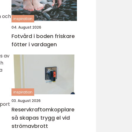
n och
inspiration
04. August 2026
Fotvård i boden friskare
fötter i vardagen
as av
ch
a
inspiration
03. August 2026
sport
Reservkraftomkopplare
så skapas trygg el vid
strömavbrott