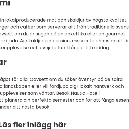
omi
in lokalproducerade mat och skaldjur av högsta kvalitet.
nger och caféer som serverar allt från traditionella sven
. Oavsett om du är sugen på en enkel fika eller en gourmet
rbjuda. Är skaldjur din passion, missa inte chansen att de
keupplevelse och avnjuta färskfångat till middag.
ar
ågot för alla. Oavsett om du söker äventyr på de salta
a landskapen eller vill fördjupa dig i lokalt hantverk och
 upplevelser som väntar. Besök Nautic Hotell
att planera din perfekta semester och för att fånga esse
nder ditt nästa besök.
Läs fler inlägg här