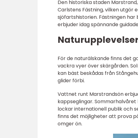
Den historiska staden Marstrand, 
Carlstens Fästning, vilken utgör 
sjöfartshistorien. Fästningen ha
erbjuder idag spännande guidade 
Naturupplevelser 
För de naturälskande finns det g
vackra vyer över skärgården. So
kan bäst beskådas från Stångeh
glider förbi.
Vattnet runt Marstrandsön erbjud
kappseglingar. Sommarhalvåret
lockar internationell publik och 
finns det möjligheter att prova p
omger ön.