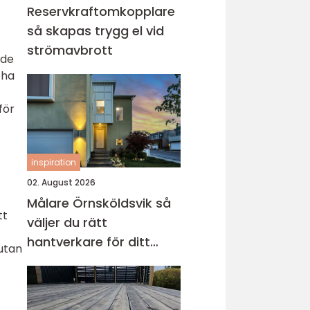
Reservkraftomkopplare
så skapas trygg el vid
strömavbrott
ade
 ha
för
inspiration
02. August 2026
Målare Örnsköldsvik så
tt
väljer du rätt
hantverkare för ditt
 utan
projekt