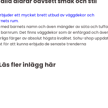
alla åldrar oavsett smak och stil
rbjuder ett mycket brett utbud av väggdekor och
rnets rum.
r med barnets namn och även mängder av söta och tuffa
ta barnrum. Det finns väggdekor som är enfärgad och äve
liga färger av absolut högsta kvalitet. Sohu-shop uppda
nt för att kunna erbjuda de senaste trenderna
Läs fler inlägg här