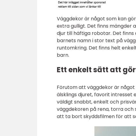
Väggdekor är något som kan göra d
extra gulligt. Det finns mängder 
djur till häftiga robotar. Det fin
barnets namn i stor text på vägge
runtomkring. Det finns helt enke
barn.
Ett enkelt sätt att 
Förutom att väggdekor är något 
älsklings djuret, favorit intresse
väldigt snabbt, enkelt och prisvä
väggdekoren på rena, torra och s
att ta bort skyddsfilmen för att 