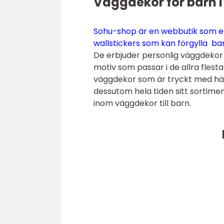
Väggdekor för barn i 
Sohu-shop är en webbutik som e
wallstickers som kan förgylla ba
De erbjuder personlig väggdeko
motiv som passar i de allra fles
väggdekor som är tryckt med här
dessutom hela tiden sitt sortime
inom väggdekor till barn.