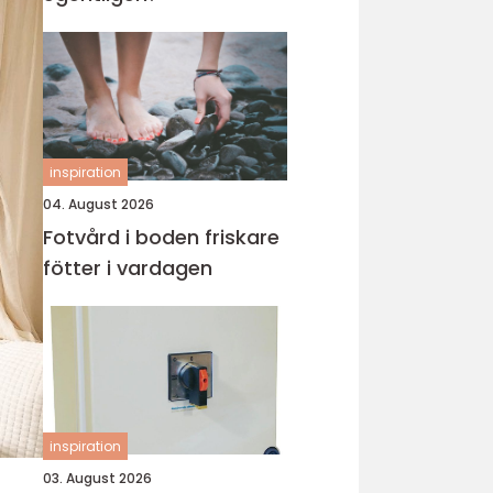
inspiration
04. August 2026
Fotvård i boden friskare
fötter i vardagen
inspiration
03. August 2026