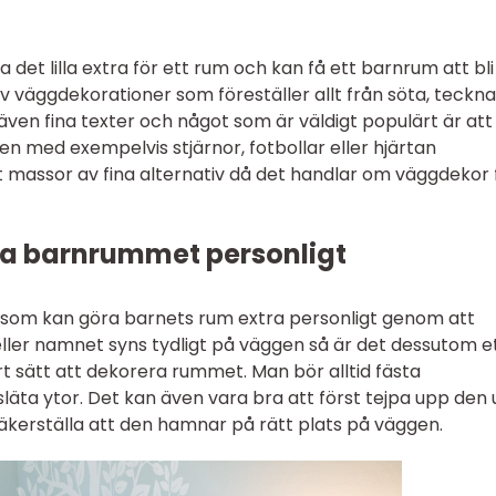
et lilla extra för ett rum och kan få ett barnrum att bli
av väggdekorationer som föreställer allt från söta, teckn
ns även fina texter och något som är väldigt populärt är att
n med exempelvis stjärnor, fotbollar eller hjärtan
lt massor av fina alternativ då det handlar om väggdekor 
göra barnrummet personligt
som kan göra barnets rum extra personligt genom att
t eller namnet syns tydligt på väggen så är det dessutom e
rt sätt att dekorera rummet. Man bör alltid fästa
läta ytor. Det kan även vara bra att först tejpa upp den
säkerställa att den hamnar på rätt plats på väggen.