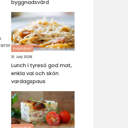
byggnadsvård
n
terar
inspiration
31. July 2026
Lunch i tyresö god mat,
enkla val och skön
vardagspaus
inspiration