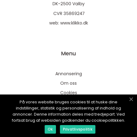
web:
www.klikko.dk
Menu
Annonsering
Om oss
Cookies
På vores website bruges cookies til at huske dine
Kontakta oss
indstillinger, statistik og personalisering af indhold og
Sitemap
annoncer. Denne information deles med tredjepart. Ved
fortsat brug af websiden godkender du cookiepolitikken.
Ok
Privatlivspolitik