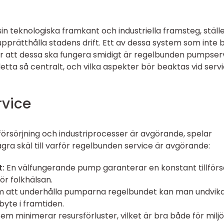
in teknologiska framkant och industriella framsteg, ställ
upprätthålla stadens drift. Ett av dessa system som inte 
 att dessa ska fungera smidigt är regelbunden pumpser
tta så centralt, och vilka aspekter bör beaktas vid serv
rvice
försörjning och industriprocesser är avgörande, spelar
gra skäl till varför regelbunden service är avgörande:
t:
En välfungerande pump garanterar en konstant tillförs
ör folkhälsan.
att underhålla pumparna regelbundet kan man undvik
yte i framtiden.
m minimerar resursförluster, vilket är bra både för milj