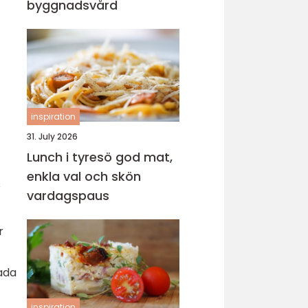
byggnadsvård
inspiration
31. July 2026
Lunch i tyresö god mat,
enkla val och skön
s
vardagspaus
r
kada
inspiration