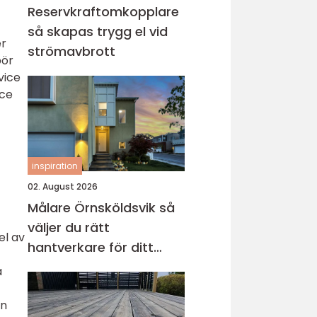
Reservkraftomkopplare
så skapas trygg el vid
er
strömavbrott
bör
vice
ice
inspiration
02. August 2026
Målare Örnsköldsvik så
väljer du rätt
el av
hantverkare för ditt
projekt
a
ön