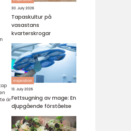
30. July 2026
Tapaskultur på
vasastans
kvarterskrogar
an
inspiration
kap
13. July 2026
 en
Fettsugning av mage: En
te är
djupgående förståelse