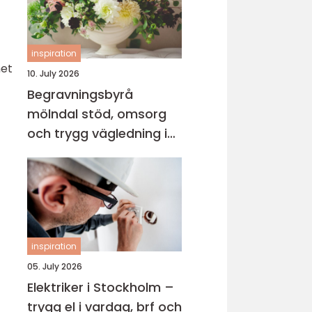
inspiration
het
10. July 2026
Begravningsbyrå
mölndal stöd, omsorg
och trygg vägledning i
en svår tid
inspiration
05. July 2026
Elektriker i Stockholm –
trygg el i vardag, brf och