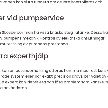
pumpen kan sluta fungera om de inte kontrolleras och
r vid pumpservice
Skövde bör man ha vissa kritiska steg i åtanke. Dessa k
av pumpens mekanik, kontroll av elektriska anslutningar,
 samt testning av pumpens prestanda.
ra experthjälp
r kan en basunderhållning utföras hemma med rätt kuns
de system eller när exakt precision krävs, blir valet av
 En expert kan identifiera och lösa problem som kanske in
ga användaren.