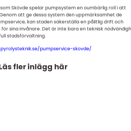
 som Skövde spelar pumpsystem en oumbärlig roll i att
r. Genom att ge dessa system den uppmärksamhet de
pservice, kan staden säkerställa en pålitlig drift och
för sina invånare. Det är inte bara en teknisk nödvändig
ll stadsförvaltning.
pyrolysteknik.se/pumpservice-skovde/
Läs fler inlägg här