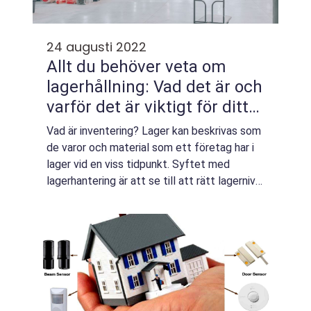
24 augusti 2022
Allt du behöver veta om
lagerhållning: Vad det är och
varför det är viktigt för ditt
företag!
Vad är inventering? Lager kan beskrivas som
de varor och material som ett företag har i
lager vid en viss tidpunkt. Syftet med
lagerhantering är att se till att rätt lagernivå
upprätthålls samtidigt som vinsten
maximeras. Det finns många olika faktor...