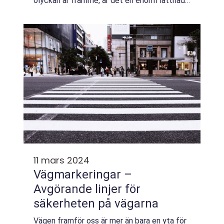
olyckan är framme, är det en enorm lättnad
att veta att det finns professionella bärgn...
11 mars 2024
Vägmarkeringar –
Avgörande linjer för
säkerheten på vägarna
Vägen framför oss är mer än bara en yta för