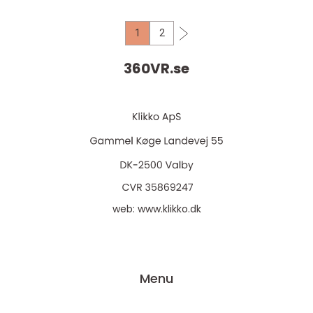
det är någ...
1
2
360VR.
se
web:
www.klikko.dk
Menu