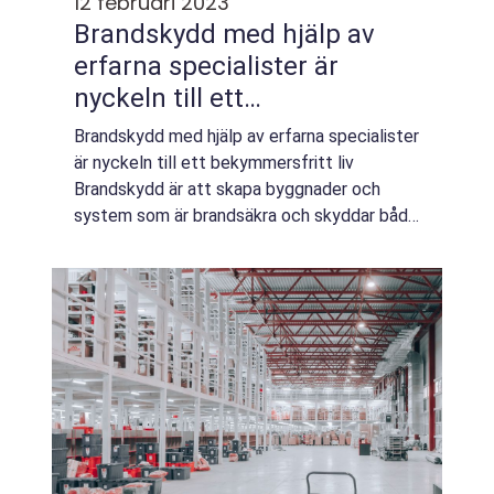
12 februari 2023
Brandskydd med hjälp av
erfarna specialister är
nyckeln till ett
bekymmersfritt liv
Brandskydd med hjälp av erfarna specialister
är nyckeln till ett bekymmersfritt liv
Brandskydd är att skapa byggnader och
system som är brandsäkra och skyddar både
människor och ägodelar från potentiella...