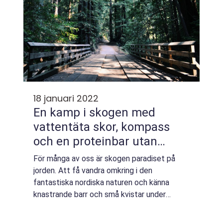
18 januari 2022
En kamp i skogen med
vattentäta skor, kompass
och en proteinbar utan
socker
För många av oss är skogen paradiset på
jorden. Att få vandra omkring i den
fantastiska nordiska naturen och känna
knastrande barr och små kvistar under
fötterna, andas den friska luften och
uppleva den frihet som finns ute i skogen…