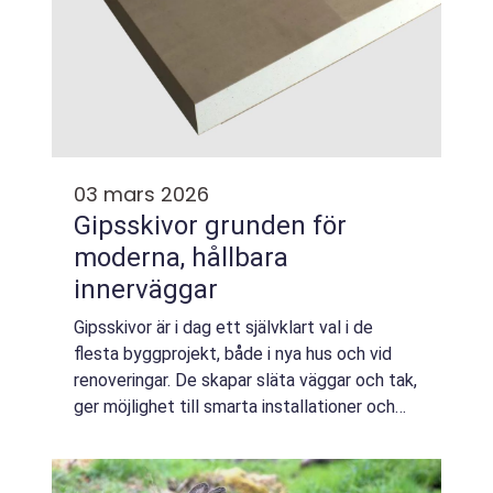
03 mars 2026
Gipsskivor grunden för
moderna, hållbara
innerväggar
Gipsskivor är i dag ett självklart val i de
flesta byggprojekt, både i nya hus och vid
renoveringar. De skapar släta väggar och tak,
ger möjlighet till smarta installationer och
kan anpassas till allt från sovrum till våtrum
och offentliga miljöer. S...