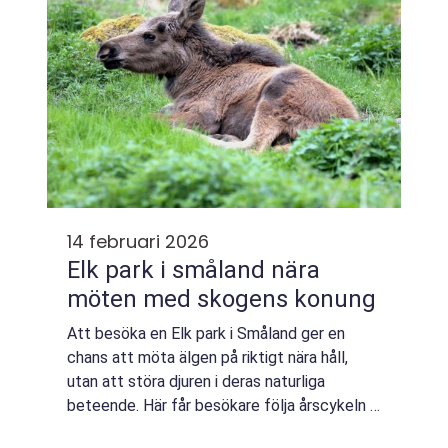
14 februari 2026
Elk park i småland nära
möten med skogens konung
Att besöka en Elk park i Småland ger en
chans att möta älgen på riktigt nära håll,
utan att störa djuren i deras naturliga
beteende. Här får besökare följa årscykeln i
älgarnas liv, se kalvar växa upp och uppleva