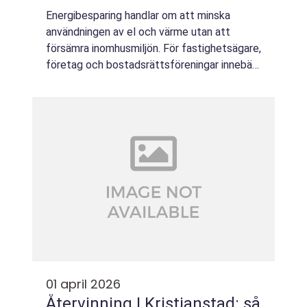
Energibesparing handlar om att minska
användningen av el och värme utan att
försämra inomhusmiljön. För fastighetsägare,
företag och bostadsrättsföreningar innebär
det lägre kostnader, nöjdare användare och
ett mer robust hus som klarar svängande
ene...
01 april 2026
Återvinning I Kristianstad: så