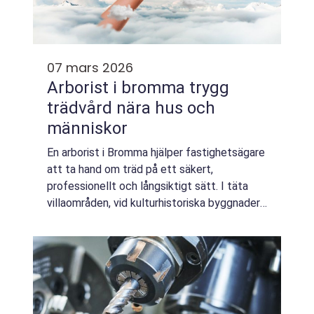
07 mars 2026
Arborist i bromma trygg
trädvård nära hus och
människor
En arborist i Bromma hjälper fastighetsägare
att ta hand om träd på ett säkert,
professionellt och långsiktigt sätt. I täta
villaområden, vid kulturhistoriska byggnader
och på trånga innergårdar ställs höga krav på
både teknik och omdöme. Träden ska ...