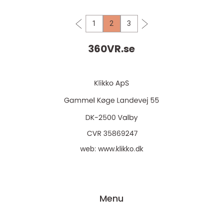
1
2
3
360VR.
se
web:
www.klikko.dk
Menu