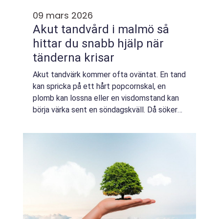
09 mars 2026
Akut tandvård i malmö så
hittar du snabb hjälp när
tänderna krisar
Akut tandvärk kommer ofta oväntat. En tand
kan spricka på ett hårt popcornskal, en
plomb kan lossna eller en visdomstand kan
börja värka sent en söndagskväll. Då söker
många på tandläkare akut malmö och
hoppas hitta någon som kan ta emot samma
dag. D...