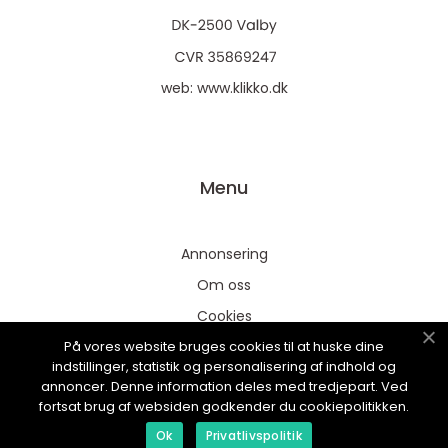
web:
www.klikko.dk
Menu
Annonsering
Om oss
Cookies
På vores website bruges cookies til at huske dine
Kontakta oss
indstillinger, statistik og personalisering af indhold og
Sitemap
annoncer. Denne information deles med tredjepart. Ved
fortsat brug af websiden godkender du cookiepolitikken.
Ok
Privatlivspolitik