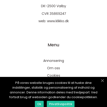
web:
www.klikko.dk
Menu
Annonsering
Om oss
Cookies
På vores website bruges cookies til at huske dine
Kontakta oss
indstillinger, statistik og personalisering af indhold og
Sitemap
annoncer. Denne information deles med tredjepart. Ved
fortsat brug af websiden godkender du cookiepolitikken.
Ok
Privatlivspolitik